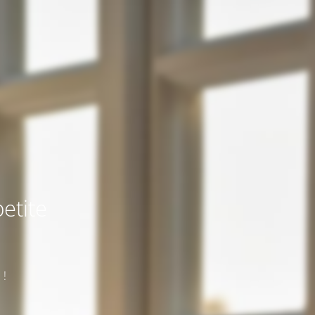
etite
 !