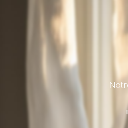
Notr
I