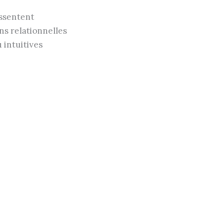
essentent
ons relationnelles
 intuitives