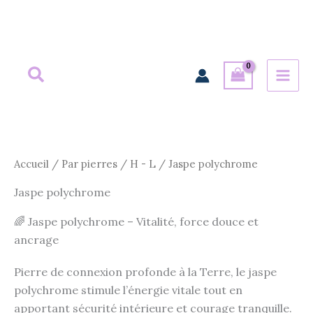
Aller
au
contenu
Trié
du
plus
récent
au
plus
ancien
Accueil
/
Par pierres
/
H - L
/ Jaspe polychrome
Jaspe polychrome
🌈 Jaspe polychrome – Vitalité, force douce et
ancrage
Pierre de connexion profonde à la Terre, le jaspe
polychrome stimule l’énergie vitale tout en
apportant sécurité intérieure et courage tranquille.