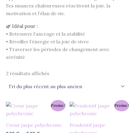
Ses nuances chaleureuses réactivent la joie, la
motivation et l’élan de vie.
🌿 Idéal pour :
• Retrouver l’ancrage et la stabilité
• Réveiller l’énergie et la joie de vivre
• Traverser les périodes de changement avec
sérénité
2 résultats affichés
Plage
Le
Le
Ce
Ce
Promo !
Promo !
de
prix
prix
produit
prod
prix :
initial
actuel
8,00 €
était :
est :
a
a
Coeur jaspe polychrome
Pendentif jaspe
à
14,00 €.
9,10 €.
plusieurs
plusi
9,00 €
polychrome