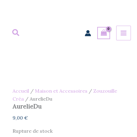
Aller
au
contenu
Accueil
/
Maison et Accessoires
/
Zouzouille
Créa
/ AurelieDu
AurelieDu
9,00
€
Rupture de stock