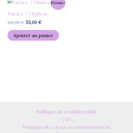
Le
Le
Promo !
prix
prix
être
initial
actuel
Parure 7 Chakras
choisies
était :
est :
110,00 €.
55,00 €.
sur
110,00
€
55,00
€
la
Ajouter au panier
page
du
produit
Politique de confidentialité
CGV
Politique de retour et remboursement