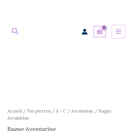
Aller
au
contenu
quantité
de
Bague
Aventurine
Accueil
/
Par pierres
/
A - C
/
Aventurine
/ Bague
Aventurine
Bague Aventurine