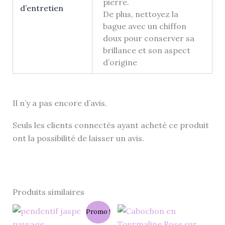
pierre.
d’entretien
De plus, nettoyez la
bague avec un chiffon
doux pour conserver sa
brillance et son aspect
d’origine
Il n’y a pas encore d’avis.
Seuls les clients connectés ayant acheté ce produit
ont la possibilité de laisser un avis.
Produits similaires
Le
Le
Plage
Ce
Ce
Promo !
prix
prix
de
produit
prod