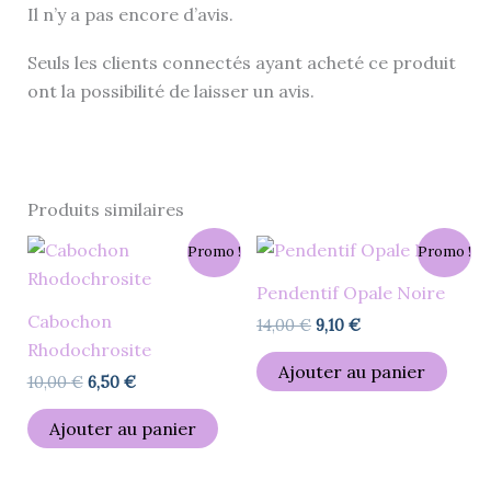
Il n’y a pas encore d’avis.
Seuls les clients connectés ayant acheté ce produit
ont la possibilité de laisser un avis.
Produits similaires
Le
Le
Le
Le
Promo !
Promo !
prix
prix
prix
prix
initial
actuel
initial
actuel
Pendentif Opale Noire
était :
est :
était :
est :
Cabochon
10,00 €.
6,50 €.
14,00 €.
9,10 €.
14,00
€
9,10
€
Rhodochrosite
Ajouter au panier
10,00
€
6,50
€
Ajouter au panier