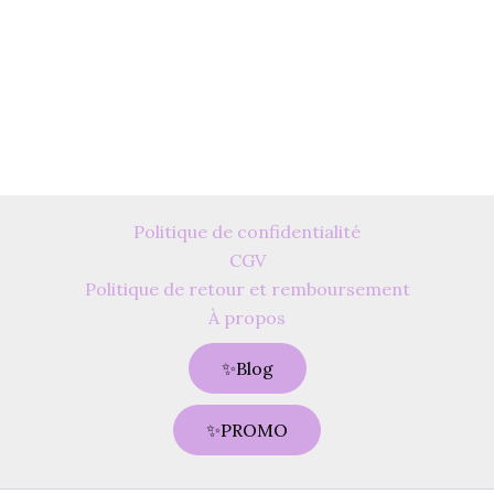
être
choisies
sur
la
page
du
produit
Politique de confidentialité
CGV
Politique de retour et remboursement
À propos
✨Blog
✨PROMO