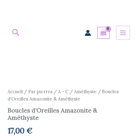
Aller
au
contenu
quantité
de
Boucles
d’Oreilles
Accueil
/
Par pierres
/
A - C
/
Améthyste
/ Boucles
Amazonite
d’Oreilles Amazonite & Améthyste
&
Boucles d’Oreilles Amazonite &
Améthyste
Améthyste
17,00
€