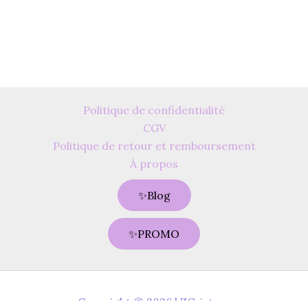
Politique de confidentialité
CGV
Politique de retour et remboursement
À propos
✨Blog
✨PROMO
Copyright © 2026 | ZCristaux
quantité