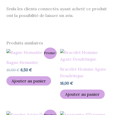
Seuls les clients connectés ayant acheté ce produit
ont la possibilité de laisser un avis.
Produits similaires
Le
Le
Promo !
prix
prix
initial
actuel
Bague Hematite
était :
est :
Bracelet Homme Agate
10,00 €.
6,50 €.
10,00
€
6,50
€
Dendritique
Ajouter au panier
16,00
€
Ajouter au panier
Le
Le
Ce
Ce