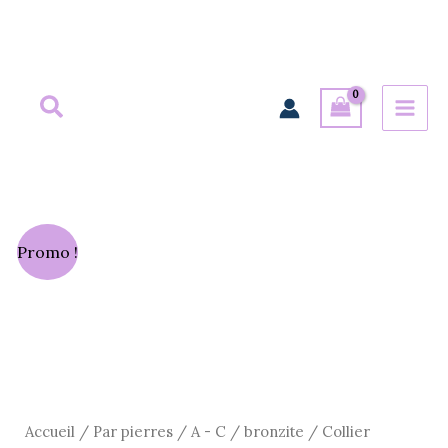
Aller
au
contenu
Le
Le
Promo !
prix
prix
initial
actuel
était :
est :
25,00 €.
16,00 €.
Accueil
/
Par pierres
/
A - C
/
bronzite
/ Collier