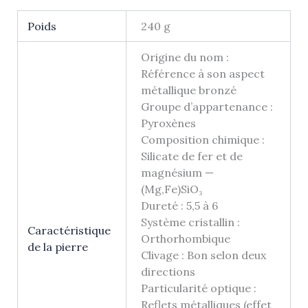
Poids
240 g
Origine du nom :
Référence à son aspect
métallique bronzé
Groupe d’appartenance :
Pyroxènes
Composition chimique :
Silicate de fer et de
magnésium —
(Mg,Fe)SiO₃
Dureté : 5,5 à 6
Système cristallin :
Caractéristique
Orthorhombique
de la pierre
Clivage : Bon selon deux
directions
Particularité optique :
Reflets métalliques (effet