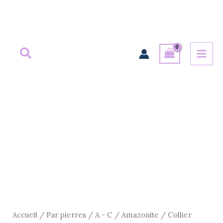
Aller
au
contenu
quantité
de
Collier
pendentif
facettée
en
amazonite
Accueil
/
Par pierres
/
A - C
/
Amazonite
/ Collier