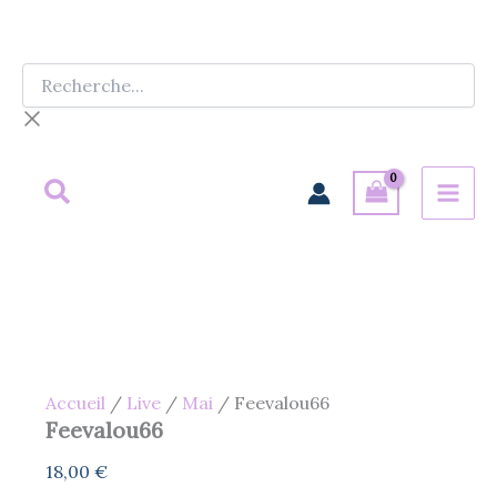
Aller
au
contenu
Recherche...
Accueil
/
Live
/
Mai
/ Feevalou66
Feevalou66
18,00
€