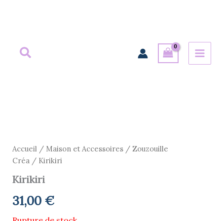
Aller
au
contenu
Accueil
/
Maison et Accessoires
/
Zouzouille
Créa
/ Kirikiri
Kirikiri
31,00
€
Rupture de stock