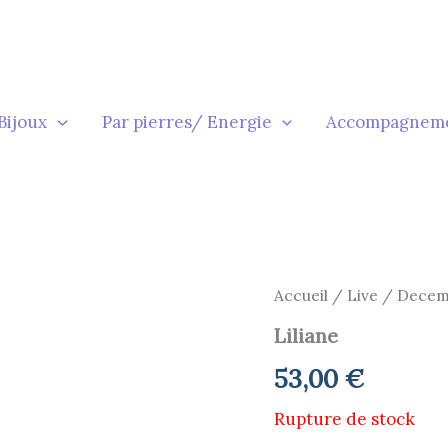
Bijoux
Par pierres/ Energie
Accompagnem
Accueil
/
Live
/
Decem
Liliane
53,00
€
Rupture de stock