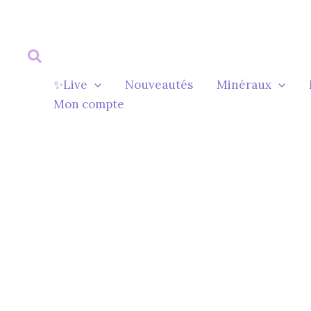
Aller
au
contenu
✨Live
Nouveautés
Minéraux
Mon compte