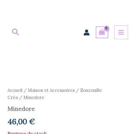
Aller
au
contenu
Accueil
/
Maison et Accessoires
/
Zouzouille
Créa
/ Minedore
Minedore
46,00
€
Rupture de stock