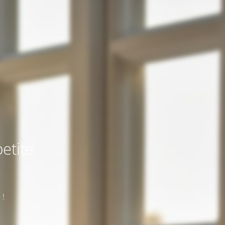
etite
 !