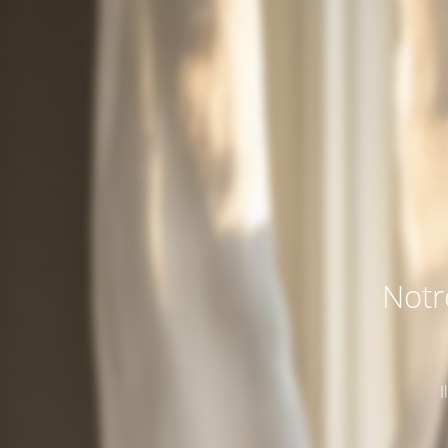
Notr
I