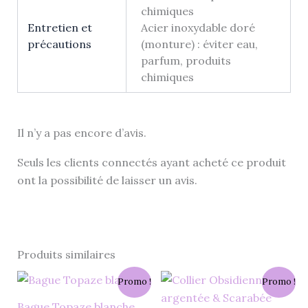
chimiques
Entretien et
Acier inoxydable doré
précautions
(monture) : éviter eau,
parfum, produits
chimiques
Il n’y a pas encore d’avis.
Seuls les clients connectés ayant acheté ce produit
ont la possibilité de laisser un avis.
Produits similaires
Le
Le
Le
Le
Ce
Promo !
Promo !
prix
prix
prix
prix
produit
initial
actuel
initial
actuel
Bague Topaze blanche