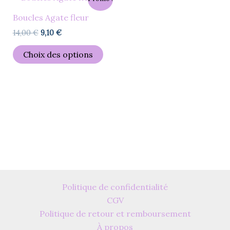
prix
prix
produit
initial
actuel
Boucles Agate fleur
était :
est :
a
14,00 €.
9,10 €.
14,00
€
9,10
€
plusieurs
variations.
Choix des options
Les
options
peuvent
être
choisies
sur
la
page
du
produit
Politique de confidentialité
CGV
Politique de retour et remboursement
À propos