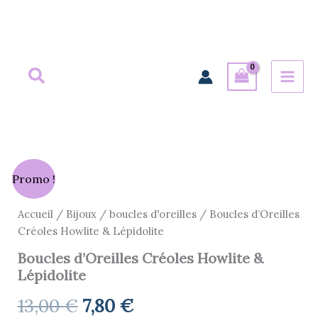
Aller
au
contenu
Le
Le
Promo !
prix
prix
Accueil
/
Bijoux
/
boucles d'oreilles
/ Boucles d’Oreilles
Créoles Howlite & Lépidolite
initial
actuel
Boucles d’Oreilles Créoles Howlite &
était :
est :
Lépidolite
13,00 €.
7,80 €.
13,00
€
7,80
€